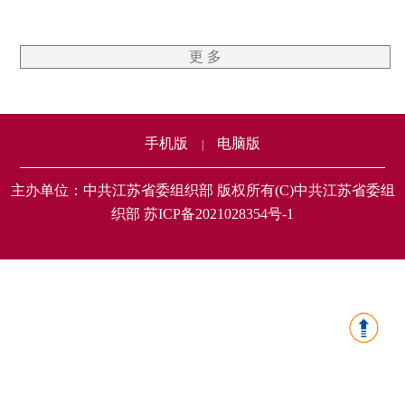
更 多
手机版
电脑版
|
主办单位：中共江苏省委组织部 版权所有(C)中共江苏省委组
织部 苏ICP备2021028354号-1