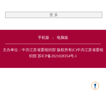
更 多
手机版
电脑版
|
主办单位：中共江苏省委组织部 版权所有(C)中共江苏省委组
织部 苏ICP备2021028354号-1