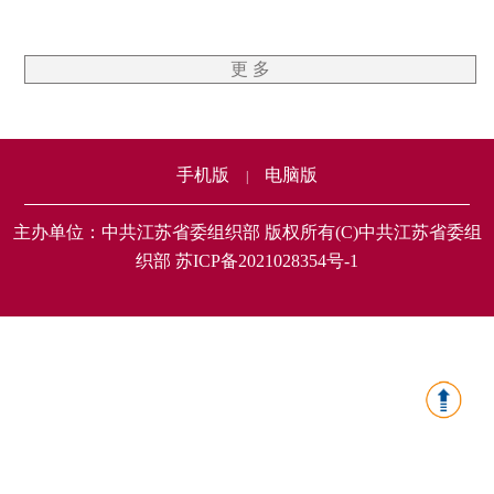
更 多
手机版
电脑版
|
主办单位：中共江苏省委组织部 版权所有(C)中共江苏省委组
织部 苏ICP备2021028354号-1