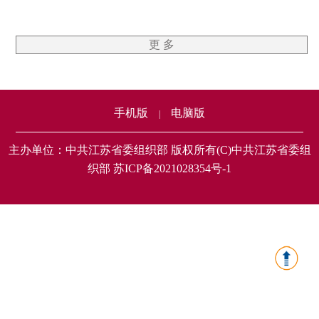
更 多
手机版
电脑版
|
主办单位：中共江苏省委组织部 版权所有(C)中共江苏省委组
织部 苏ICP备2021028354号-1