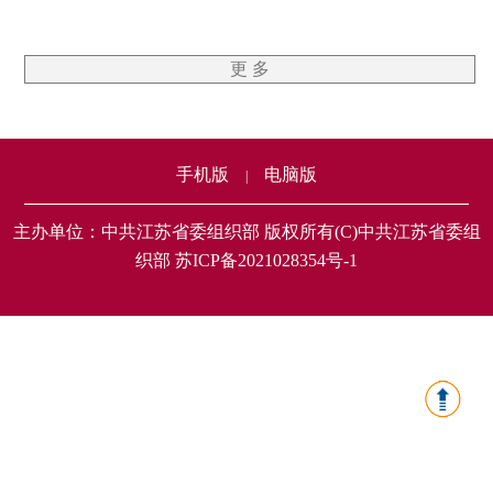
更 多
手机版
电脑版
|
主办单位：中共江苏省委组织部 版权所有(C)中共江苏省委组
织部 苏ICP备2021028354号-1