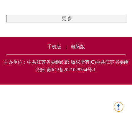
更 多
手机版
电脑版
|
主办单位：中共江苏省委组织部 版权所有(C)中共江苏省委组
织部 苏ICP备2021028354号-1