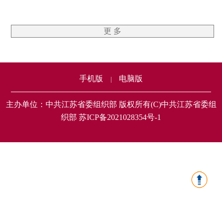
更 多
手机版
电脑版
|
主办单位：中共江苏省委组织部 版权所有(C)中共江苏省委组
织部 苏ICP备2021028354号-1