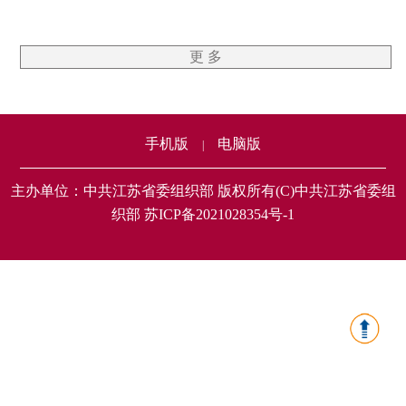
更 多
手机版
电脑版
|
主办单位：中共江苏省委组织部 版权所有(C)中共江苏省委组
织部 苏ICP备2021028354号-1