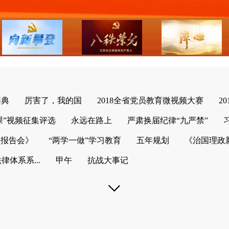
用典
厉害了，我的国
2018全省党员教育微视频大赛
2
课”视频征集评选
永远在路上
严肃换届纪律“九严禁”
列报告会》
“两学一做”学习教育
五年规划
《治国理政
体系系...
甲午
抗战大事记