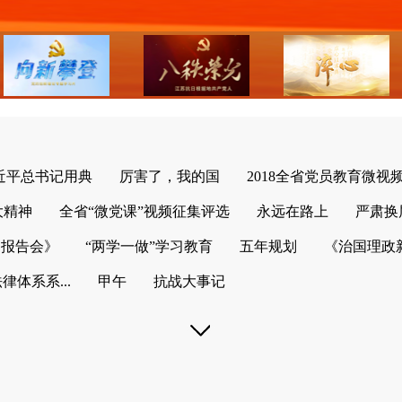
习近平总书记用典
厉害了，我的国
2018全省党员教育微视
大精神
全省“微党课”视频征集评选
永远在路上
严肃换
列报告会》
“两学一做”学习教育
五年规划
《治国理政
体系系...
甲午
抗战大事记