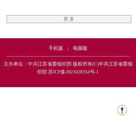
更 多
手机版
电脑版
|
主办单位：中共江苏省委组织部 版权所有(C)中共江苏省委组
织部 苏ICP备2021028354号-1