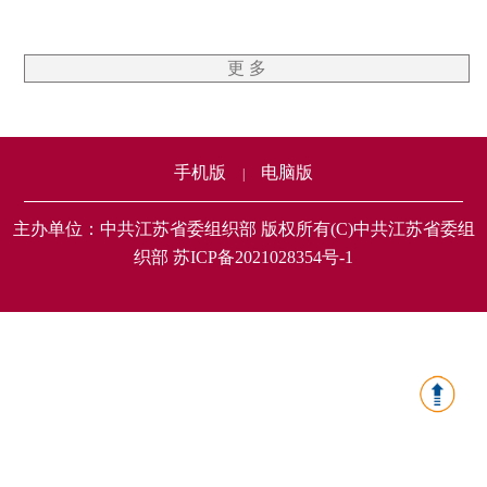
更 多
手机版
电脑版
|
主办单位：中共江苏省委组织部 版权所有(C)中共江苏省委组
织部 苏ICP备2021028354号-1