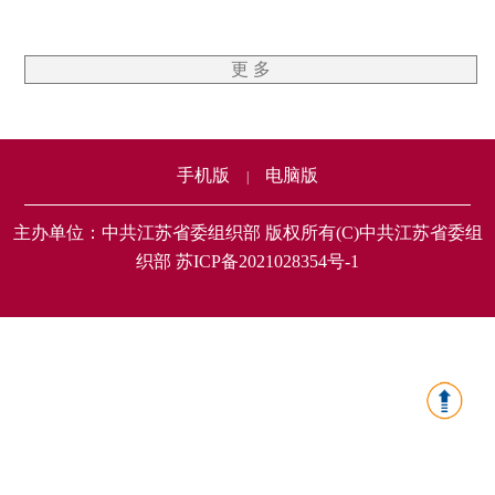
更 多
手机版
电脑版
|
主办单位：中共江苏省委组织部 版权所有(C)中共江苏省委组
织部 苏ICP备2021028354号-1