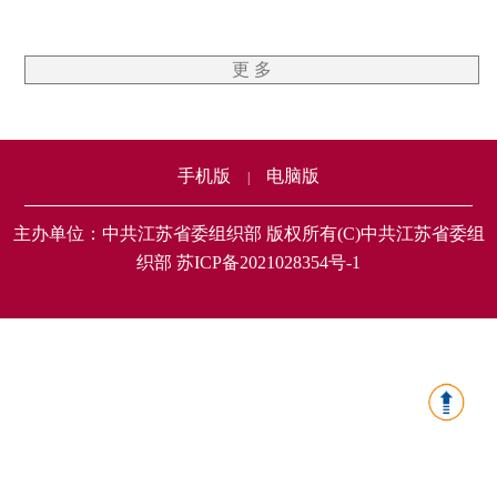
更 多
手机版
电脑版
|
主办单位：中共江苏省委组织部 版权所有(C)中共江苏省委组
织部 苏ICP备2021028354号-1