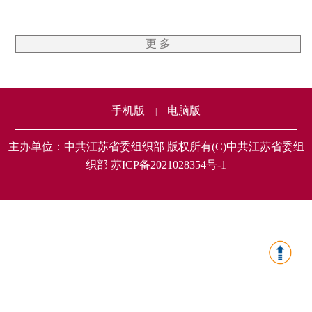
更 多
手机版
电脑版
|
主办单位：中共江苏省委组织部 版权所有(C)中共江苏省委组
织部 苏ICP备2021028354号-1