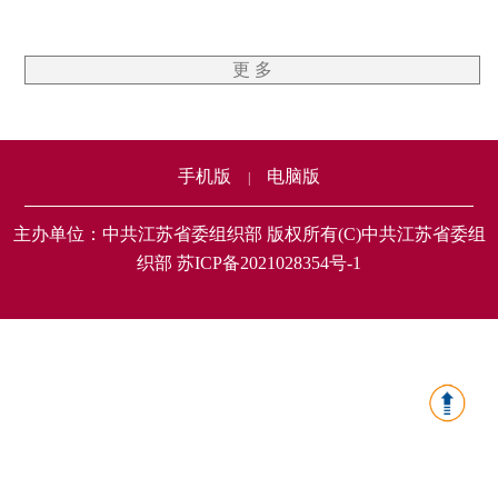
更 多
手机版
电脑版
|
主办单位：中共江苏省委组织部 版权所有(C)中共江苏省委组
织部 苏ICP备2021028354号-1