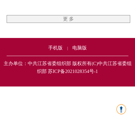
更 多
手机版
电脑版
|
主办单位：中共江苏省委组织部 版权所有(C)中共江苏省委组
织部 苏ICP备2021028354号-1