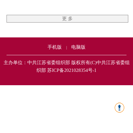
更 多
手机版
电脑版
|
主办单位：中共江苏省委组织部 版权所有(C)中共江苏省委组
织部 苏ICP备2021028354号-1