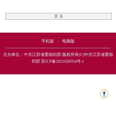
更 多
手机版
电脑版
|
主办单位：中共江苏省委组织部 版权所有(C)中共江苏省委组
织部 苏ICP备2021028354号-1