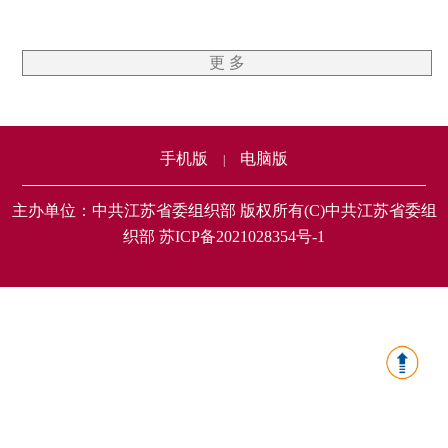
更 多
手机版
电脑版
|
主办单位：中共江苏省委组织部 版权所有(C)中共江苏省委组
织部 苏ICP备2021028354号-1