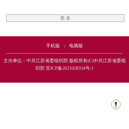
更 多
手机版
电脑版
|
主办单位：中共江苏省委组织部 版权所有(C)中共江苏省委组
织部 苏ICP备2021028354号-1