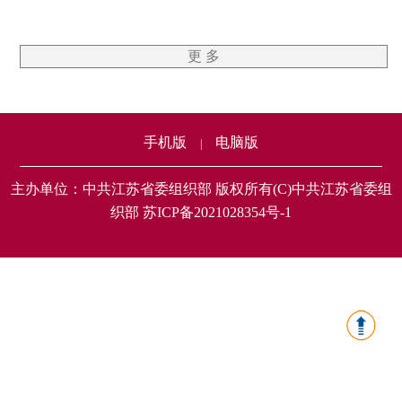
更 多
手机版
电脑版
|
主办单位：中共江苏省委组织部 版权所有(C)中共江苏省委组
织部 苏ICP备2021028354号-1