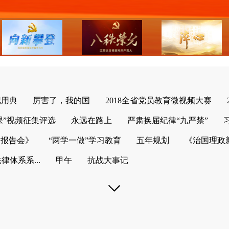
记用典
厉害了，我的国
2018全省党员教育微视频大赛
课”视频征集评选
永远在路上
严肃换届纪律“九严禁”
列报告会》
“两学一做”学习教育
五年规划
《治国理政
体系系...
甲午
抗战大事记