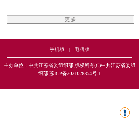
更 多
手机版
电脑版
|
主办单位：中共江苏省委组织部 版权所有(C)中共江苏省委组
织部 苏ICP备2021028354号-1