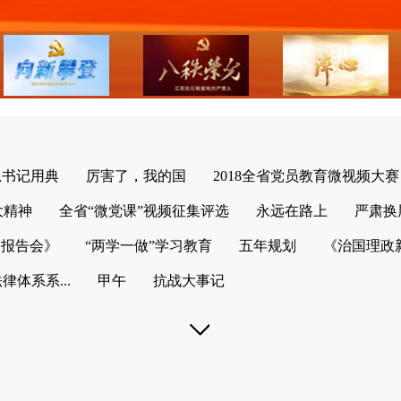
总书记用典
厉害了，我的国
2018全省党员教育微视频大赛
大精神
全省“微党课”视频征集评选
永远在路上
严肃换
列报告会》
“两学一做”学习教育
五年规划
《治国理政
体系系...
甲午
抗战大事记