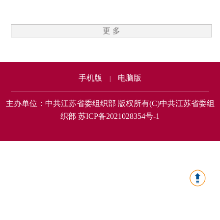
更 多
手机版
电脑版
|
主办单位：中共江苏省委组织部 版权所有(C)中共江苏省委组
织部 苏ICP备2021028354号-1