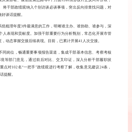
决策部署、谋划发展思路等6个方面12种情形设计正反向评价表，
。将干部政绩观纳入个别访谈必谈事项，突出反向排查找问题，对
做好谈话提醒。
系统梳理年度3件最满意的工作，明晰谁主办、谁协助、谁参与，深
个人表现和贡献度。加强干部重要行为分析甄别，常态化开展市管
证，动态掌握交接后续表现。目前，已累计开展41人次交接。
不同岗位，畅通重要事项报告渠道，集成干部基本信息、考察考核
环境等部门意见，通过前后对比、交叉印证，深入分析干部履职状
重点对102名“一把手”政绩观进行考察了解，收集意见建议24条，
谈话提醒。