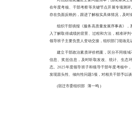
对照政绩观偏差主要问题清单，围绕落实上级
在年度考核、干部考察等关键节点开展专项测评
存在负面反映的，跟进了解核实具体情况，及时
组织干部填报《服务高质量发展序事表》，
入了解取得成绩的背景、过程和方法，精准评判
领导班子主要负责人变动交接，组织部门现场见
建立干部政治素质评价档案，区分不同领域
信息、奖惩信息，及时听取发改、统计、生态
态。2025年度领导班子和领导干部年度考核中，
发现苗头性、倾向性问题5项，对相关干部予以
(
宿迁市委组织部
薄一鸣
)