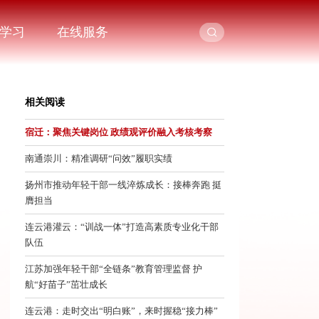
学习
在线服务
相关阅读
宿迁：聚焦关键岗位 政绩观评价融入考核考察
南通崇川：精准调研“问效”履职实绩
扬州市推动年轻干部一线淬炼成长：接棒奔跑 挺
膺担当
连云港灌云：“训战一体”打造高素质专业化干部
队伍
江苏加强年轻干部“全链条”教育管理监督 护
航“好苗子”茁壮成长
连云港：走时交出“明白账”，来时握稳“接力棒”