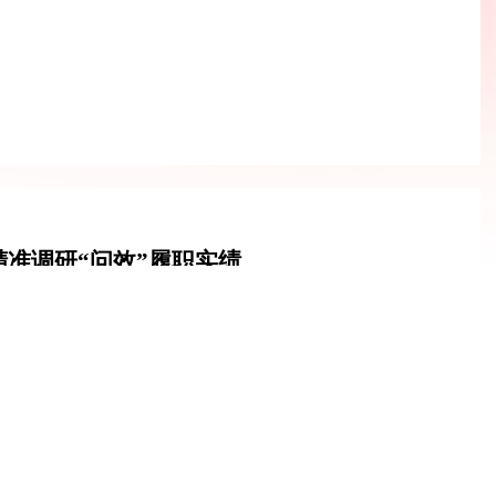
准调研“问效”履职实绩
新华日报
环节的作用发挥情况，并举例说明。”近年来，针对知事识人过程中
运用度不深等问题，南通市崇川区持续深化干部队伍“敢为善为”专
作风表现，着力筑牢精准识人、科学用人的坚实根基。
部门、事业单位等五大类别，围绕“新任干部评适岗、现任干部评实