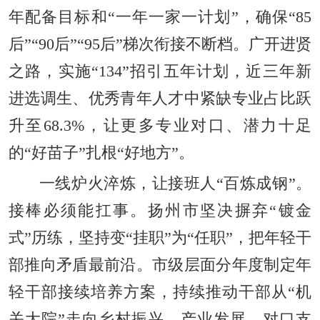
年配备目标和“一年一家一计划”，确保“85
后”“90后”“95后”梯次衔接不断档。广开进贤
之路，实施“134”招引五年计划，近三年新
进选调生、优秀青年人才中紧缺专业占比跃
升至68.3%，让更多专业对口、潜力十足
的“好苗子”扎根“好地方”。
一线炉火淬炼，让接班人“百炼成钢”。
接棒必须能扛事。扬州市坚决摒弃“镀金
式”历练，坚持变“挂职”为“任职”，把年轻干
部推向矛盾最前沿。市级层面分年度制定年
轻干部接续培养方案，持续推动干部从“机
关大院”走向乡村振兴、产业发展、对口支