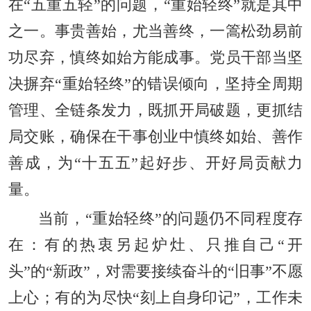
在“五重五轻”的问题，“重始轻终”就是其中
之一。事贵善始，尤当善终，一篙松劲易前
功尽弃，慎终如始方能成事。党员干部当坚
决摒弃“重始轻终”的错误倾向，坚持全周期
管理、全链条发力，既抓开局破题，更抓结
局交账，确保在干事创业中慎终如始、善作
善成，为“十五五”起好步、开好局贡献力
量。
当前，“重始轻终”的问题仍不同程度存
在：有的热衷另起炉灶、只推自己“开
头”的“新政”，对需要接续奋斗的“旧事”不愿
上心；有的为尽快“刻上自身印记”，工作未