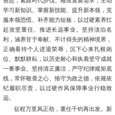
善思，紧跟时代步伐、顺应发展需求，主动
学习新知识、掌握新技能、提升新本领，克
服本领恐慌、补齐能力短板，以过硬素养扛
起攻坚重任、推进长远事业。坚持淡泊名
利，涵养甘于奉献、不计得失的精神境界，
正确看待个人进退荣辱，沉下心来扎根岗
位、默默耕耘，以历史耐心和执着坚守成就
一番事业。坚持清正廉洁，严守纪律规矩底
线，常怀敬畏之心、恪守为政之德，依规依
纪履职尽责，以过硬作风保障事业行稳致
远。
征程万里风正劲，重任千钧再出发。新