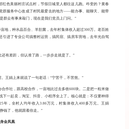
部红色美丽村庄试点村，节假日城里人都往这儿跑。咋变的？黄春
党群服务中心改成了村民最爱去的地方——能办事、能聊天、能带
是群众有事来敲门，现在是我们党员上门问。”
0亩地，种水晶百合、羊肚菌，去年村集体收入超过300万。老百姓
还引进了专业公司搞整村运营，搞民宿、搞房车营地，去年光自驾
村比还有差距，但认准了路，一步步走就是了。”
。王娟上来就说了一句老话：“宁苦干，不苦熬。”
合作社，跟高校合作，一亩地比过去多收600块。二是把一粒米做
上线下一起卖，淘宝、抖音、小程序全上了。核心就是：不仅要种得
5年，全村人均年收入3.86万元，村集体收入400多万元。王娟
挣钱了，他就跟着你走。”
变身金凤凰