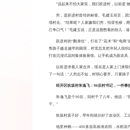
“说起来不怕大家笑，我们跃进村，以前是‘
穷，是跃进村曾经的标签。毛建玉坦言，因
强村去。“结果呢？人家嫌我们穷，怕背包袱，两
己争口气！”毛建玉说，正是这股憋着的劲儿，
跃进村的“翻身仗”，打在了“花木”和“电
售路子越走越窄的困境，村党总支把年轻人组织
打造沉浸式花间集体验展馆。让手机成为新农具
以前是求着人家合并，现在是人家上门来取经
了一句话：“人穷志不短，村弱心要齐。只要路子对
经开区狄坂村朱逸飞：90后村书记，一件事
朱逸飞是个90后，回村干了八年。他说：
干。”
狄坂村底子好，早年间就分好了农业区、工
地里种粮——400多亩高标准农田，水稻亩