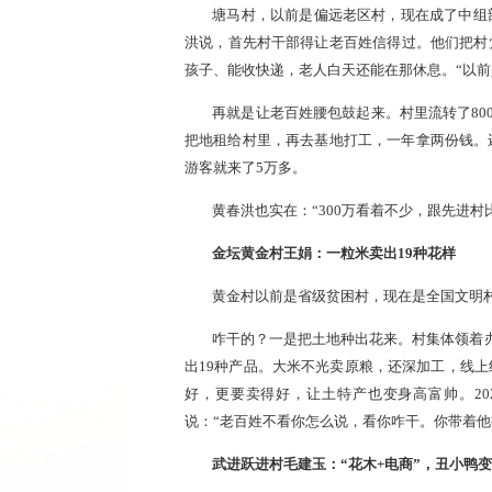
塘马村，以前是偏远老区村，现在成了中组
洪说，首先村干部得让老百姓信得过。他们把村
孩子、能收快递，老人白天还能在那休息。“以前
再就是让老百姓腰包鼓起来。村里流转了80
把地租给村里，再去基地打工，一年拿两份钱。
游客就来了5万多。
黄春洪也实在：“300万看着不少，跟先进
金坛黄金村王娟：一粒米卖出19种花样
黄金村以前是省级贫困村，现在是全国文明村
咋干的？一是把土地种出花来。村集体领着办
出19种产品。大米不光卖原粮，还深加工，线
好，更要卖得好，让土特产也变身高富帅。202
说：“老百姓不看你怎么说，看你咋干。你带着他
武进跃进村毛建玉：“花木+电商”，丑小鸭