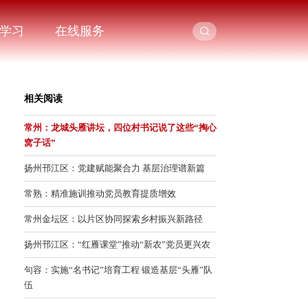
学习
在线服务
相关阅读
常州：龙城头雁讲坛，四位村书记说了这些“掏心
窝子话”
扬州邗江区：党建赋能聚合力 基层治理谱新篇
常熟：精准施训推动党员教育提质增效
常州金坛区：以片区协同探索乡村振兴新路径
扬州邗江区：“红雁课堂”推动“新农”党员更兴农
句容：实施“名书记”培育工程 锻造基层“头雁”队
伍