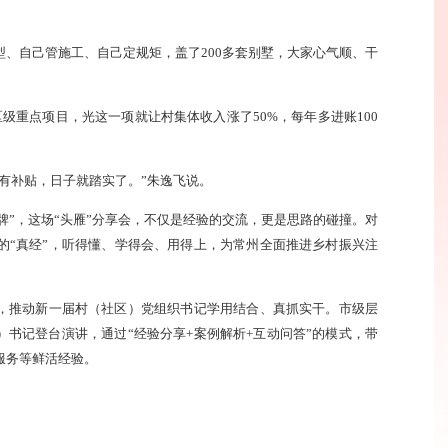
、自己管施工、自己定规矩，盖了200多套别墅，大家心气顺、干
区级重点项目，光这一项就让村集体收入涨了50%，每年多进账100
有补贴，日子就踏实了。”朱逸飞说。
卖品牌”，这场“头雁”分享会，不仅是经验的交流，更是思路的碰撞。对
的“真经”，听得懂、学得会、用得上，为常州全面推进乡村振兴注
，推动新一届村（社区）党组织书记学用结合、真抓实干。市级层
）书记登台演讲，通过“经验分享+案例解析+互动问答”的模式，带
服务等鲜活经验。