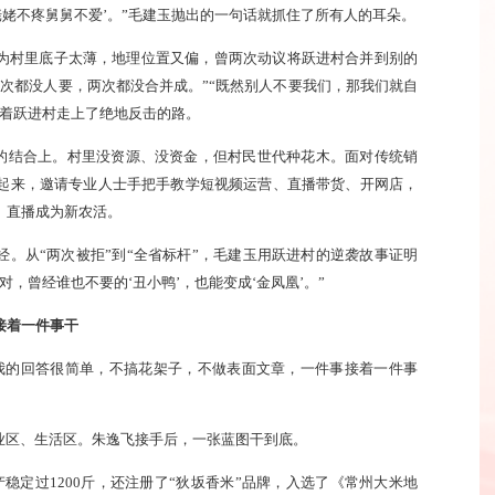
姥姥不疼舅舅不爱’。”毛建玉抛出的一句话就抓住了所有人的耳朵。
为村里底子太薄，地理位置又偏，曾两次动议将跃进村合并到别的
次都没人要，两次都没合并成。”“既然别人不要我们，那我们就自
逼着跃进村走上了绝地反击的路。
商”的结合上。村里没资源、没资金，但村民世代种花木。面对传统销
起来，邀请专业人士手把手教学短视频运营、直播带货、开网店，
、直播成为新农活。
。从“两次被拒”到“全省标杆”，毛建玉用跃进村的逆袭故事证明
，曾经谁也不要的‘丑小鸭’，也能变成‘金凤凰’。”
接着一件事干
“我的回答很简单，不搞花架子，不做表面文章，一件事接着一件事
业区、生活区。朱逸飞接手后，一张蓝图干到底。
产稳定过1200斤，还注册了“狄坂香米”品牌，入选了《常州大米地