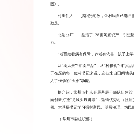
图》。
村里住人——搞阳光宅改，让村民自己选户型
劲足。
北边办厂——盘活了128亩闲置资产，引进
万。
“老百姓看病有保障，养老有依靠，孩子上学
从“卖风景”到“卖产品”，从“种粮食”到“
于在座的每一位村书记来说，这些来自田间地头
入了强劲的“头雁”动能。
据介绍，常州市扎实开展基层干部队伍建设
面创新打造“龙城头雁讲坛”，邀请优秀村（社区
领广大基层书记学习强村富民、基层治理、为民
（
常州市委组织部
）