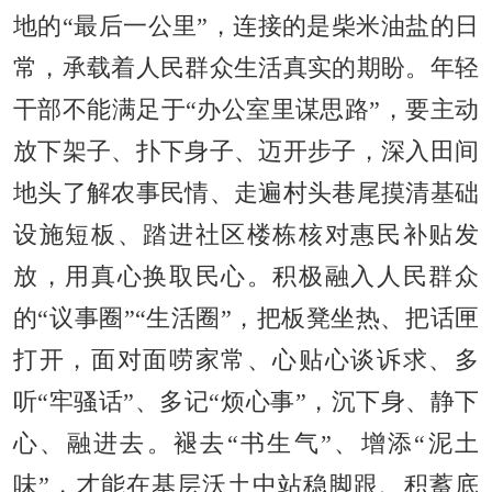
地的“最后一公里”，连接的是柴米油盐的日
常，承载着人民群众生活真实的期盼。年轻
干部不能满足于“办公室里谋思路”，要主动
放下架子、扑下身子、迈开步子，深入田间
地头了解农事民情、走遍村头巷尾摸清基础
设施短板、踏进社区楼栋核对惠民补贴发
放，用真心换取民心。积极融入人民群众
的“议事圈”“生活圈”，把板凳坐热、把话匣
打开，面对面唠家常、心贴心谈诉求、多
听“牢骚话”、多记“烦心事”，沉下身、静下
心、融进去。褪去“书生气”、增添“泥土
味”，才能在基层沃土中站稳脚跟、积蓄底