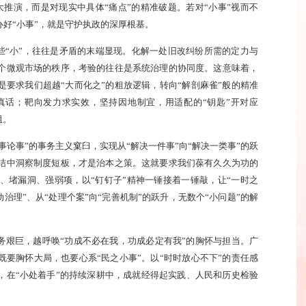
推演，而是对现实中具体“痛点”的精准破题。若对“小事”视而不
办好“小事”，就是守护执政的深厚根基。
。这些“小”，往往是矛盾的末端显现。化解一处旧改纠纷所需的定力与
个微观市场的秩序，考验的往往是系统治理的协同度。这意味着，
是要求我们超越“大而化之”的粗放逻辑，转向“解剖麻雀”般的精准
真话；靶向发力求实效，坚持因地制宜，用适配的“钥匙”开对应
阻。
就事论事”的事务主义窠臼，实现从“解决一件事”向“解决一类事”的跃
结中洞察制度短板，才是治本之策。这就要求我们葆有久久为功的
、堵漏洞、强弱项，以“钉钉子”精神一锤接着一锤敲，让“一时之
动治理”、从“处理个案”向“完善机制”的跃升，无数个“小问题”的解
务艰巨，越呼唤“功成不必在我，功成必定有我”的胸怀与担当。广
既要胸怀大局，也要心系“民之小事”。以“时时放心不下”的责任感
，在“小处着手”的持续深耕中，成就经得起实践、人民和历史检验