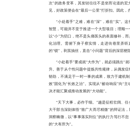
次”的政务变革，其发轫往往不是坐而论道的宏大
见，好政策便会在“最后一公里”打折扣。因此，
“小处着手”之难，难在“深”，难在“实”
智慧，可能并不亚于推进一个大型项目；理顺一
以“小”为切口，绝不是头痛医头的表面修补，而
化治理。需俯下身子察实情，走进街巷里弄听
的“锁”，剥茧抽丝，直击“小问题”背后的深层梗
“小处着手”要成就“大作为”，就必须跳出“
升。善于从个性问题中提炼共性规律，从偶发症
韧劲，不满足于一时一事的成果，致力于建机制
效”固化为“长效之治”。实现从“被动响应”向“主
决才能汇聚成推动发展的“大动能”。
“天下大事，必作于细。”越是征程壮阔、任
大干部当深刻体悟“致广大而尽精微”的辩证法，
洞察幽微，以“事事落实到位”的执行力笃行不怠
的“大有所为”。