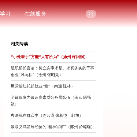
学习
在线服务
相关阅读
“小处着手”方能“大有所为”（扬州 许阳桐）
组织部长言论：树立实事求是、求真务实的干事
创业“风向标”（徐州 张昭亮）
用党建红托起就业“稳”（南通 陈林）
全链条发力锻造高素质公务员队伍（南京 陈祎
祺）
办法就在群众中（连云港 张和悦、郭旭）
汲取义乌发展经验的“精神富矿”（苏州 於璐瑶）