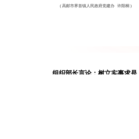
(
高邮市界首镇人民政府党建办
许阳桐
)
组织部长言论：树立实事求是、
来源：
2026-05-15
党的二十届四中全会对树立和践行正确政绩
关”，组织部门作为管党治党重要职能部门，应
效为“十五五”开好局、起好步提供坚强组织保证