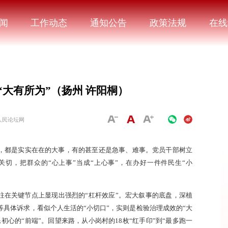
闻
工作动态
通知公告
政策法规
在线
“大有所为”（扬州 许阳桐）
人民论坛网
，都是实实在在的大事，有的甚至还是急事、难事。党员干部树立
关切，把群众的“心上事”当成“上心事”，在办好一件件民生“小
往在关键节点上显现出强烈的“杠杆效应”。宏大叙事的底盘，深植
具体诉求，看似个人生活的“小切口”，实则是检验治理成效的“大
初心的“前端”。回望来路，从小岗村的18枚“红手印”到“最多跑一