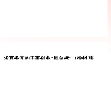
求真务实的干事创业“风向标”（徐州 张
昭亮）
党的生活
观提出新的更高要求，政绩观是党员干部从政、谋事、创业的“总开
引导广大党员干部把正确政绩观内化于心、外化于行，以实干实绩实
。