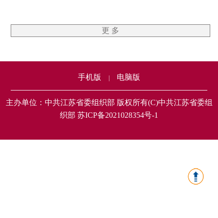
更 多
手机版
电脑版
|
主办单位：中共江苏省委组织部 版权所有(C)中共江苏省委组
织部 苏ICP备2021028354号-1