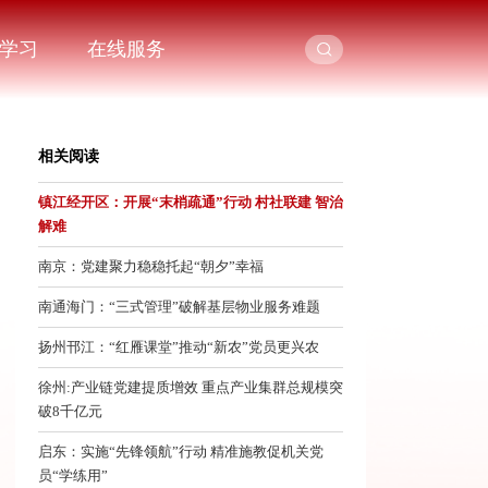
学习
在线服务
相关阅读
镇江经开区：开展“末梢疏通”行动 村社联建 智治
解难
南京：党建聚力稳稳托起“朝夕”幸福
南通海门：“三式管理”破解基层物业服务难题
扬州邗江：“红雁课堂”推动“新农”党员更兴农
徐州:产业链党建提质增效 重点产业集群总规模突
破8千亿元
启东：实施“先锋领航”行动 精准施教促机关党
员“学练用”