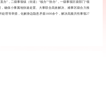
直办”，二级事项镇（街道）“核办”“协办”，一级事项区级部门“领
置流程，确保小事属地快速处置、大事联合高效解决、难事区级合力推
处理等举措，化解身边隐患矛盾1600余个，解决高频共性事项27
力稳稳托起“朝夕”幸福
国组织人事报
专门设计亲子早教课程；市检察院与浦口区江浦街道结对共建，帮助
团，为4500余户独居困难老人安装智能水表……党建引领下，老有