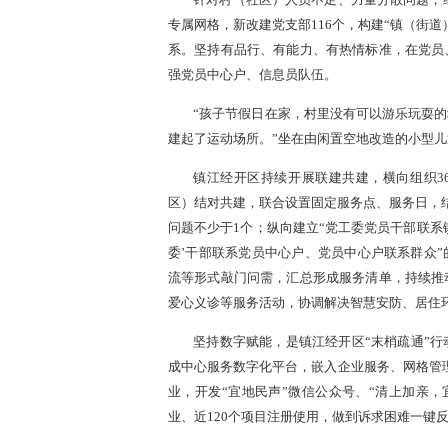
针对村（社区）人员不足、力量分散问题，经
专属网格，新改建党支部116个，构建“镇（街
系。坚持有品行、有能力、有热情标准，在党员
强党员中心户、信息员队伍。
“孩子节假日在家，村里没有可以游乐玩耍
建起了运动场所。”坐在由闲置空地改造的小型
镇江经开区持续开展联建共建，横向组织36
区）结对共建，联合设置固定服务点、服务日，
问题不少于1个；纵向建立“党工委党员干部联系
委’干部联系党员中心户、党员中心户联系群众”
流等形式敲门问需，汇总形成服务清单，持续推
爱心义诊等服务活动，协调解决智慧安防、居住
坚持数字赋能，是镇江经开区“末梢疏通”
成中心服务数字化平台，嵌入企业服务、网格管理
业，开发“宜地民声”微信公众号、“清上加亲，
业、近120个项目注册使用，做到诉求困难一键