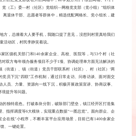
开区把党支部设在片区网格中，科学划分322个综合网格、172个
道）党（工）委—村（社区）党组织—网格党支部（党小组）”组织体
、离退休干部、志愿者等群体中，精选优配网格长、党小组长，建
的地方，总缠着大人要手机，我随口提了意见，没想到村里真给我们
儿童活动区，村民李静笑着说。
家区级机关部门和140余家企业、高校、医院等，与53个村（社
结对双方每年领办服务项目不少于1项、协调处理单方面无法解决的
镇（街道）、镇（街道）党员干部联系村（社区）、村（社区）‘两
的党员下沉“四联”工作机制，通过日常走访、问卷访谈、面对面交
动人员、力量、资源向一线下沉，积极开展政策宣讲、协商议事、
环境提升等问题。
行动的独特底色。打破条块分割，破除部门壁垒，镇江经开区打造集
、指挥调度等6大模块，实现重点数据“一图总览”。面向群众、企
宜企在线”小程序，不断丰富平台应用场景，目前已有1400余家企
反馈、一键处置。