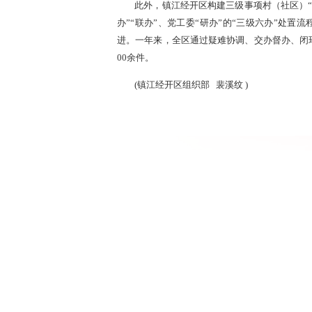
此外，镇江经开区构建三级事项村（社区）“
办”“联办”、党工委“研办”的“三级六办”处
进。一年来，全区通过疑难协调、交办督办、闭环
00余件。
(
镇江经开区组织部
裴溪纹
)
南京：党建聚
来源：中
2026-05-14
玄武区徐庄社区党总支依托“青苗学堂”，
搭建“暖心厨房”；鼓楼区联合市民政局、水务集